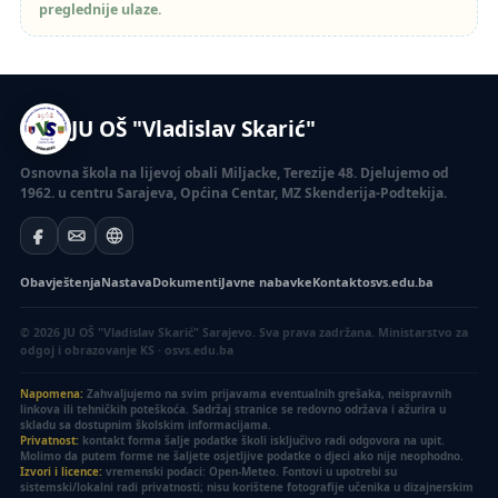
preglednije ulaze.
JU OŠ "Vladislav Skarić"
Osnovna škola na lijevoj obali Miljacke, Terezije 48. Djelujemo od
1962. u centru Sarajeva, Općina Centar, MZ Skenderija-Podtekija.
Obavještenja
Nastava
Dokumenti
Javne nabavke
Kontakt
osvs.edu.ba
© 2026 JU OŠ "Vladislav Skarić" Sarajevo. Sva prava zadržana.
Ministarstvo za
odgoj i obrazovanje KS · osvs.edu.ba
Napomena:
Zahvaljujemo na svim prijavama eventualnih grešaka, neispravnih
linkova ili tehničkih poteškoća. Sadržaj stranice se redovno održava i ažurira u
skladu sa dostupnim školskim informacijama.
Privatnost:
kontakt forma šalje podatke školi isključivo radi odgovora na upit.
Molimo da putem forme ne šaljete osjetljive podatke o djeci ako nije neophodno.
Izvori i licence:
vremenski podaci: Open-Meteo. Fontovi u upotrebi su
sistemski/lokalni radi privatnosti; nisu korištene fotografije učenika u dizajnerskim