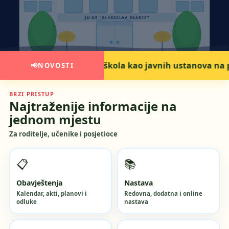
JU OŠ "VLADISLAV SKARIĆ"
nih škola kao javnih ustanova na području Kantona Sara
📢
NOVOSTI
BRZI PRISTUP
Najtraženije informacije na
jednom mjestu
Za roditelje, učenike i posjetioce
📋
📚
Obavještenja
Nastava
Kalendar, akti, planovi i
Redovna, dodatna i online
odluke
nastava