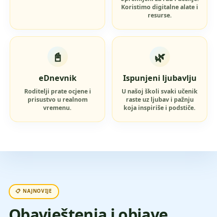
Koristimo digitalne alate i
resurse.
📓
🌿
eDnevnik
Ispunjeni ljubavlju
Roditelji prate ocjene i
U našoj školi svaki učenik
prisustvo u realnom
raste uz ljubav i pažnju
vremenu.
koja inspiriše i podstiče.
📋 NAJNOVIJE
Obavještenja i objave