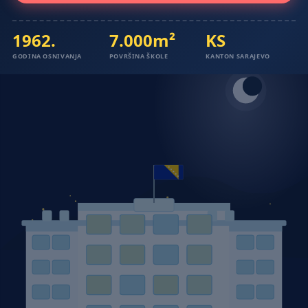
1962.
7.000m²
KS
GODINA OSNIVANJA
POVRŠINA ŠKOLE
KANTON SARAJEVO