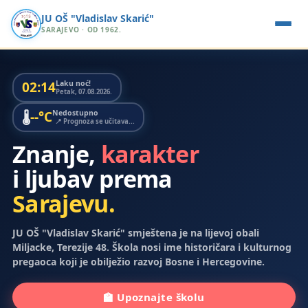
JU OŠ "Vladislav Skarić"
SARAJEVO · OD 1962.
02:14
Laku noć!
Petak, 07.08.2026.
--°C
Nedostupno
🌡️
📍 Prognoza se učitava...
Znanje,
karakter
i ljubav prema
Sarajevu.
JU OŠ "Vladislav Skarić" smještena je na lijevoj obali
Miljacke, Terezije 48. Škola nosi ime historičara i kulturnog
pregaoca koji je obilježio razvoj Bosne i Hercegovine.
🏫 Upoznajte školu