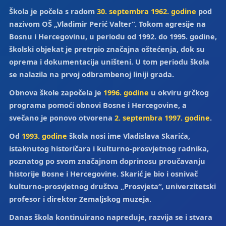
Škola je počela s radom
30. septembra 1962. godine
pod
nazivom OŠ „Vladimir Perić Valter“. Tokom agresije na
Bosnu i Hercegovinu, u periodu od 1992. do 1995. godine,
školski objekat je pretrpio značajna oštećenja, dok su
oprema i dokumentacija uništeni. U tom periodu škola
se nalazila na prvoj odbrambenoj liniji grada.
Obnova škole započela je
1996. godine
u okviru grčkog
programa pomoći obnovi Bosne i Hercegovine, a
svečano je ponovo otvorena
2. septembra 1997. godine
.
Od
1993. godine
škola nosi ime Vladislava Skarića,
istaknutog historičara i kulturno-prosvjetnog radnika,
poznatog po svom značajnom doprinosu proučavanju
historije Bosne i Hercegovine. Skarić je bio i osnivač
kulturno-prosvjetnog društva „Prosvjeta“, univerzitetski
profesor i direktor Zemaljskog muzeja.
Danas škola kontinuirano napreduje, razvija se i stvara