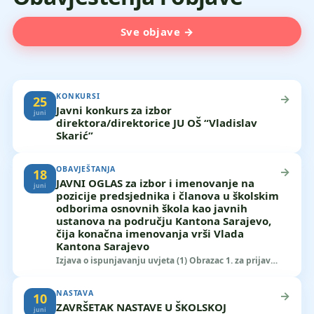
Sve objave →
KONKURSI
→
25
Javni konkurs za izbor
juni
direktora/direktorice JU OŠ “Vladislav
Skarić”
OBAVJEŠTANJA
→
18
JAVNI OGLAS za izbor i imenovanje na
juni
pozicije predsjednika i članova u školskim
odborima osnovnih škola kao javnih
ustanova na području Kantona Sarajevo,
čija konačna imenovanja vrši Vlada
Kantona Sarajevo
Izjava o ispunjavanju uvjeta (1) Obrazac 1. za prijavu
(11)
NASTAVA
→
10
ZAVRŠETAK NASTAVE U ŠKOLSKOJ
juni