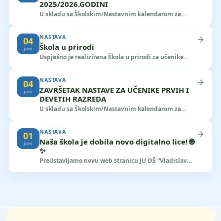
2025/2026.GODINI
U skladu sa Školskim/Nastavnim kalendarom za
školsku 2025/2026.godinu nastava za sve učenike
završava u petak 12.06.2026.godine sa...
NASTAVA
→
04
Škola u prirodi
juni
Uspješno je realizirana Škola u prirodi za učenike
četvrtih razreda na planini Vlašić. Prvi dan učenici su
imali priliku da...
NASTAVA
→
04
ZAVRŠETAK NASTAVE ZA UČENIKE PRVIH I
juni
DEVETIH RAZREDA
U skladu sa Školskim/Nastavnim kalendarom za
školsku 2025/2026.godinu nastava za učenike prvih i
devetih razreda završava u petak...
NASTAVA
→
01
Naša škola je dobila novo digitalno lice! 🌐
juni
✨
Predstavljamo novu web stranicu JU OŠ “Vladislav
Skarić” Sarajevo, moderniju, pregledniju,
interaktivniju i jednostavniju za korištenje...