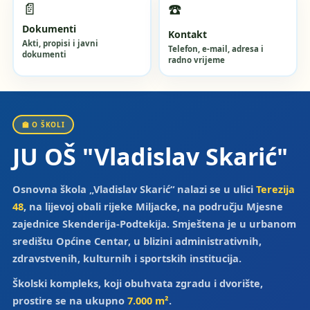
📄
☎️
Dokumenti
Kontakt
Akti, propisi i javni
Telefon, e-mail, adresa i
dokumenti
radno vrijeme
🏫 O ŠKOLI
JU OŠ "Vladislav Skarić"
Osnovna škola „Vladislav Skarić“ nalazi se u ulici
Terezija
48
, na lijevoj obali rijeke Miljacke, na području Mjesne
zajednice Skenderija-Podtekija. Smještena je u urbanom
središtu Općine Centar, u blizini administrativnih,
zdravstvenih, kulturnih i sportskih institucija.
Školski kompleks, koji obuhvata zgradu i dvorište,
prostire se na ukupno
7.000 m²
.