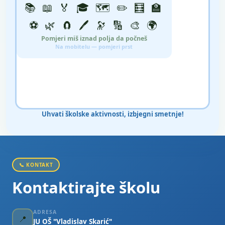
📚 📖 🏅 🎓 🗺️ ✏️ 🧮 🏫
⚽ 🌿 🧲 🖊️ 🔭 🔢 🎨 🌍
Pomjeri miš iznad polja da počneš
Na mobitelu — pomjeri prst
Uhvati školske aktivnosti, izbjegni smetnje!
📞 KONTAKT
Kontaktirajte školu
ADRESA
📍
JU OŠ "Vladislav Skarić"