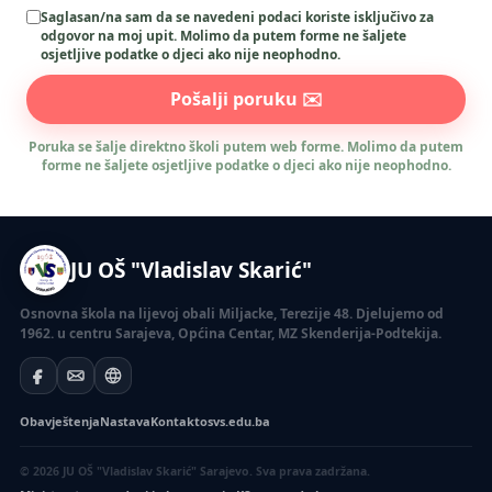
Saglasan/na sam da se navedeni podaci koriste isključivo za
odgovor na moj upit. Molimo da putem forme ne šaljete
osjetljive podatke o djeci ako nije neophodno.
Pošalji poruku ✉️
Poruka se šalje direktno školi putem web forme. Molimo da putem
forme ne šaljete osjetljive podatke o djeci ako nije neophodno.
JU OŠ "Vladislav Skarić"
Osnovna škola na lijevoj obali Miljacke, Terezije 48. Djelujemo od
1962. u centru Sarajeva, Općina Centar, MZ Skenderija-Podtekija.
Obavještenja
Nastava
Kontakt
osvs.edu.ba
© 2026 JU OŠ "Vladislav Skarić" Sarajevo. Sva prava zadržana.