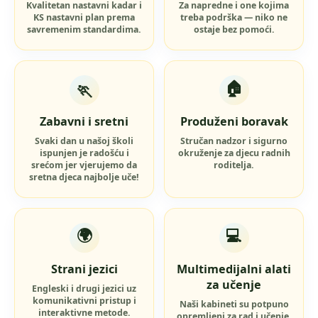
Kvalitetan nastavni kadar i
Za napredne i one kojima
KS nastavni plan prema
treba podrška — niko ne
savremenim standardima.
ostaje bez pomoći.
🏠
🏃
Zabavni i sretni
Produženi boravak
Svaki dan u našoj školi
Stručan nadzor i sigurno
ispunjen je radošću i
okruženje za djecu radnih
srećom jer vjerujemo da
roditelja.
sretna djeca najbolje uče!
🌍
💻
Strani jezici
Multimedijalni alati
za učenje
Engleski i drugi jezici uz
komunikativni pristup i
Naši kabineti su potpuno
interaktivne metode.
opremljeni za rad i učenje.