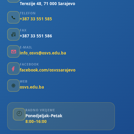
Terezije 48, 71 000 Sarajevo
TELEFON
📞
+387 33 551 585
FAX
📠
+387 33 551 586
E-MAIL
info_osvs@osvs.edu.ba
FACEBOOK
facebook.com/osvssarajevo
WEB
🌐
osvs.edu.ba
RADNO VRIJEME
🕘
Ponedjeljak–Petak
8:00–16:00