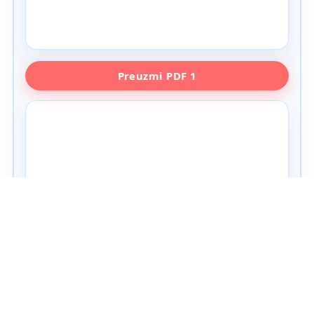
PDF pregled nije podržan u ovom browseru. Koristite
Preuzmi PDF 1
dugme za preuzimanje.