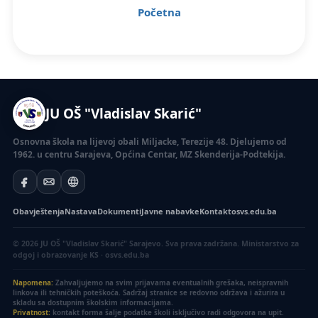
Početna
JU OŠ "Vladislav Skarić"
Osnovna škola na lijevoj obali Miljacke, Terezije 48. Djelujemo od
1962. u centru Sarajeva, Općina Centar, MZ Skenderija-Podtekija.
Obavještenja
Nastava
Dokumenti
Javne nabavke
Kontakt
osvs.edu.ba
© 2026 JU OŠ "Vladislav Skarić" Sarajevo. Sva prava zadržana.
Ministarstvo za
odgoj i obrazovanje KS · osvs.edu.ba
Napomena:
Zahvaljujemo na svim prijavama eventualnih grešaka, neispravnih
linkova ili tehničkih poteškoća. Sadržaj stranice se redovno održava i ažurira u
skladu sa dostupnim školskim informacijama.
Privatnost:
kontakt forma šalje podatke školi isključivo radi odgovora na upit.