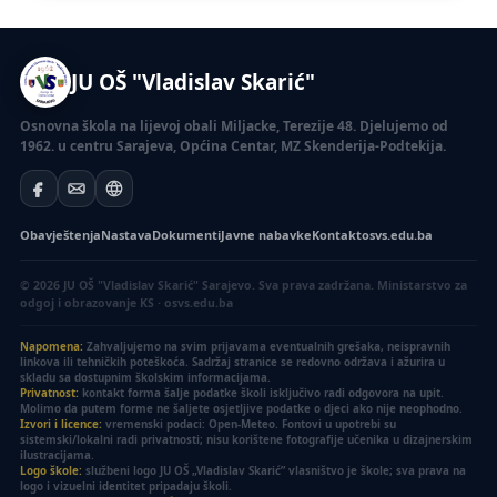
JU OŠ "Vladislav Skarić"
Osnovna škola na lijevoj obali Miljacke, Terezije 48. Djelujemo od
1962. u centru Sarajeva, Općina Centar, MZ Skenderija-Podtekija.
Obavještenja
Nastava
Dokumenti
Javne nabavke
Kontakt
osvs.edu.ba
© 2026 JU OŠ "Vladislav Skarić" Sarajevo. Sva prava zadržana.
Ministarstvo za
odgoj i obrazovanje KS · osvs.edu.ba
Napomena:
Zahvaljujemo na svim prijavama eventualnih grešaka, neispravnih
linkova ili tehničkih poteškoća. Sadržaj stranice se redovno održava i ažurira u
skladu sa dostupnim školskim informacijama.
Privatnost:
kontakt forma šalje podatke školi isključivo radi odgovora na upit.
Molimo da putem forme ne šaljete osjetljive podatke o djeci ako nije neophodno.
Izvori i licence:
vremenski podaci: Open-Meteo. Fontovi u upotrebi su
sistemski/lokalni radi privatnosti; nisu korištene fotografije učenika u dizajnerskim
ilustracijama.
Logo škole:
službeni logo JU OŠ „Vladislav Skarić” vlasništvo je škole; sva prava na
logo i vizuelni identitet pripadaju školi.