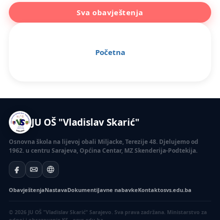
Sva obavještenja
Početna
JU OŠ "Vladislav Skarić"
Osnovna škola na lijevoj obali Miljacke, Terezije 48. Djelujemo od
1962. u centru Sarajeva, Općina Centar, MZ Skenderija-Podtekija.
Obavještenja
Nastava
Dokumenti
Javne nabavke
Kontakt
osvs.edu.ba
© 2026 JU OŠ "Vladislav Skarić" Sarajevo. Sva prava zadržana.
Ministarstvo za