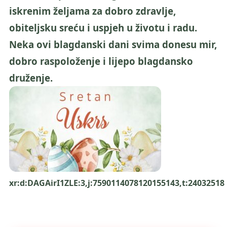
iskrenim željama za dobro zdravlje,
obiteljsku sreću i uspjeh u životu i radu.
Neka ovi blagdanski dani svima donesu mir,
dobro raspoloženje i lijepo blagdansko
druženje.
xr:d:DAGAirI1ZLE:3,j:7590114078120155143,t:24032518