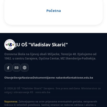
Početna
JU OŠ "Vladislav Skarić"
Osnovna škola na lijevoj obali Miljacke, Terezije 48. Djelujemo od
1962. u centru Sarajeva, Općina Centar, MZ Skenderija-Podtekija.
Obavještenja
Nastava
Dokumenti
Javne nabavke
Kontakt
osvs.edu.ba
© 2026 JU OŠ "Vladislav Skarić" Sarajevo. Sva prava zadržana.
Ministarstvo za
odgoj i obrazovanje KS · osvs.edu.ba
Napomena:
Zahvaljujemo na svim prijavama eventualnih grešaka, neispravnih
linkova ili tehničkih poteškoća. Sadržaj stranice se redovno održava i ažurira u