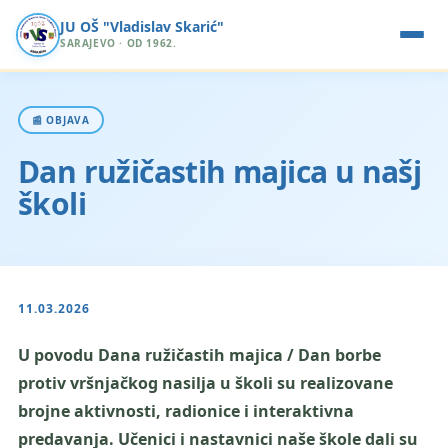
JU OŠ "Vladislav Skarić"
SARAJEVO · OD 1962.
📰 OBJAVA
Dan ružičastih majica u našj
školi
11.03.2026
U povodu Dana ružičastih majica / Dan borbe
protiv vršnjačkog nasilja u školi su realizovane
brojne aktivnosti, radionice i interaktivna
predavanja. Učenici i nastavnici naše škole dali su