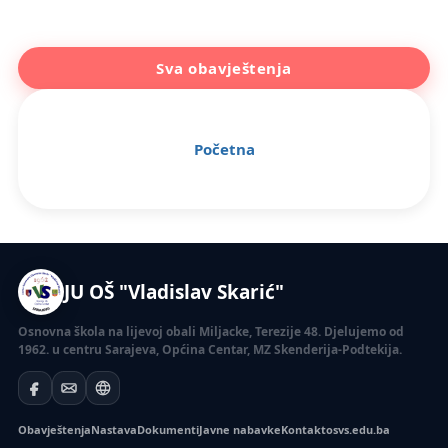
Sva obavještenja
Početna
JU OŠ "Vladislav Skarić"
Osnovna škola na lijevoj obali Miljacke, Terezije 48. Djelujemo od
1962. u centru Sarajeva, Općina Centar, MZ Skenderija-Podtekija.
Obavještenja
Nastava
Dokumenti
Javne nabavke
Kontakt
osvs.edu.ba