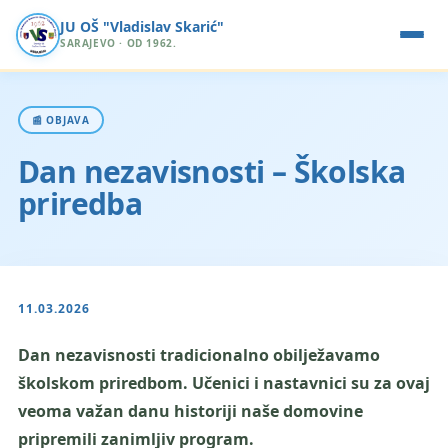
JU OŠ "Vladislav Skarić"
SARAJEVO · OD 1962.
📰 OBJAVA
Dan nezavisnosti – Školska
priredba
11.03.2026
Dan nezavisnosti tradicionalno obilježavamo
školskom priredbom. Učenici i nastavnici su za ovaj
veoma važan danu historiji naše domovine
pripremili zanimljiv program.