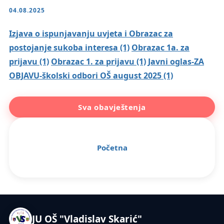
04.08.2025
Izjava o ispunjavanju uvjeta i Obrazac za
postojanje sukoba interesa (1)
Obrazac 1a. za
prijavu (1)
Obrazac 1. za prijavu (1)
Javni oglas-ZA
OBJAVU-školski odbori OŠ august 2025 (1)
Sva obavještenja
Početna
JU OŠ "Vladislav Skarić"