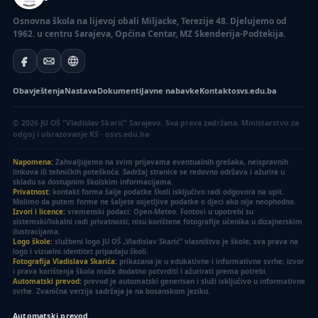
Osnovna škola na lijevoj obali Miljacke, Terezije 48. Djelujemo od
1962. u centru Sarajeva, Općina Centar, MZ Skenderija-Podtekija.
Obavještenja
Nastava
Dokumenti
Javne nabavke
Kontakt
osvs.edu.ba
© 2026 JU OŠ "Vladislav Skarić" Sarajevo. Sva prava zadržana.
Ministarstvo za
odgoj i obrazovanje KS · osvs.edu.ba
Napomena:
Zahvaljujemo na svim prijavama eventualnih grešaka, neispravnih
linkova ili tehničkih poteškoća. Sadržaj stranice se redovno održava i ažurira u
skladu sa dostupnim školskim informacijama.
Privatnost:
kontakt forma šalje podatke školi isključivo radi odgovora na upit.
Molimo da putem forme ne šaljete osjetljive podatke o djeci ako nije neophodno.
Izvori i licence:
vremenski podaci: Open-Meteo. Fontovi u upotrebi su
sistemski/lokalni radi privatnosti; nisu korištene fotografije učenika u dizajnerskim
ilustracijama.
Logo škole:
službeni logo JU OŠ „Vladislav Skarić” vlasništvo je škole; sva prava na
logo i vizuelni identitet pripadaju školi.
Fotografija Vladislava Skarića:
prikazana je u edukativne i informativne svrhe; izvor
i prava korištenja škola može dodatno potvrditi i ažurirati prema potrebi.
Automatski prevod:
prevod je automatski generisan i služi isključivo u informativne
svrhe. Zvanična verzija sadržaja je na bosanskom jeziku.
Automatski prevod