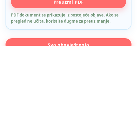
Preuzmi PDF
dugme za preuzimanje.
PDF dokument se prikazuje iz postojeće objave. Ako se
pregled ne učita, koristite dugme za preuzimanje.
Sva obavještenja
Početna
JU OŠ "Vladislav Skarić"
Osnovna škola na lijevoj obali Miljacke, Terezije 48. Djelujemo od
1962. u centru Sarajeva, Općina Centar, MZ Skenderija-Podtekija.