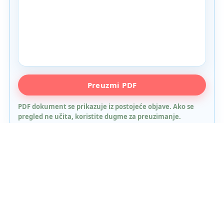
PDF pregled nije podržan u ovom browseru. Koristite
Preuzmi PDF
dugme za preuzimanje.
PDF dokument se prikazuje iz postojeće objave. Ako se
pregled ne učita, koristite dugme za preuzimanje.
Sva obavještenja
Početna