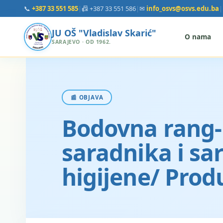
📞
+387 33 551 585
|
📠 +387 33 551 586
|
✉
info_osvs@osvs.edu.ba
|
JU OŠ "Vladislav Skarić"
O nama
SARAJEVO · OD 1962.
📰 OBJAVA
Bodovna rang-l
saradnika i sa
higijene/ Prod