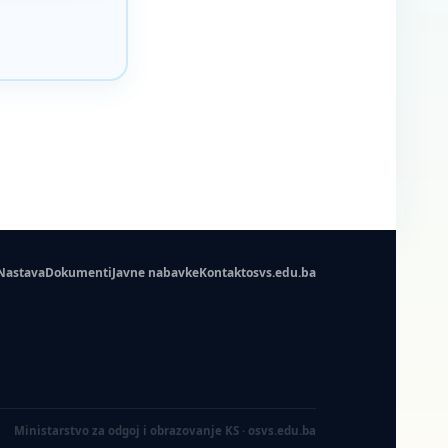
Nastava
Dokumenti
Javne nabavke
Kontakt
osvs.edu.ba
Ministarstvo za odgoj i obrazovanje KS · osvs.edu.ba