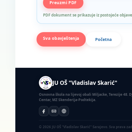
Preuzmi PDF
PDF dokument se prikazuje iz postojeće objave
Sva obavještenja
Početna
JU OŠ "Vladislav Skarić"
Osnovna škola na lijevoj obali Miljacke, Terezije 48.
Centar, MZ Skenderija-Podtekija.
© 2026 JU OŠ "Vladislav Skarić" Sarajevo. Sva prava za