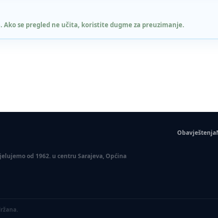
. Ako se pregled ne učita, koristite dugme za preuzimanje.
Obavještenja
 Djelujemo od 1962. u centru Sarajeva, Općina
držana.