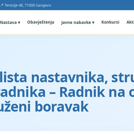
📍 Terezije 48, 71000 Sarajevo
Obavještenja
Konkursi
Akti
Nastava ▾
Javne nabavke ▾
ista nastavnika, str
radnika – Radnik na
uženi boravak