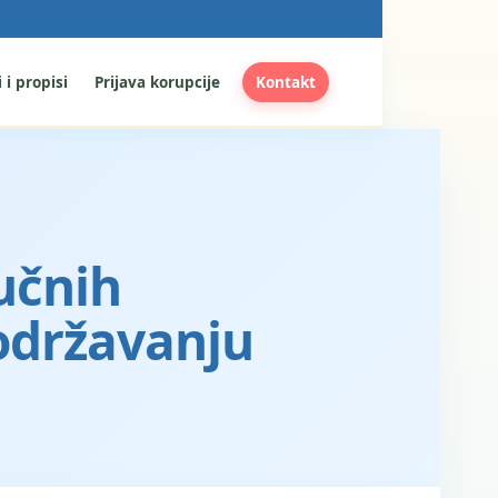
 i propisi
Prijava korupcije
Kontakt
učnih
 održavanju