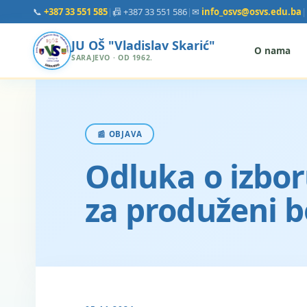
📞
+387 33 551 585
|
📠 +387 33 551 586
|
✉
info_osvs@osvs.edu.ba
|
JU OŠ "Vladislav Skarić"
O nama
SARAJEVO · OD 1962.
📰 OBJAVA
Odluka o izbo
za produženi 