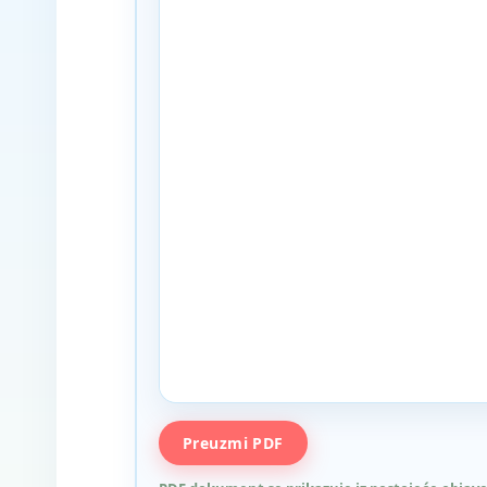
PDF pregled nije podržan u ovom browseru. Ko
Preuzmi PDF