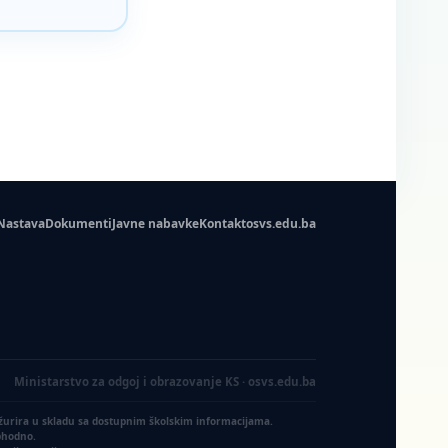
Nastava
Dokumenti
Javne nabavke
Kontakt
osvs.edu.ba
Ministarstvo za odgoj i obrazovanje KS · osvs.edu.ba
ažurira u skladu sa dostupnim školskim informacijama.
ophodno.