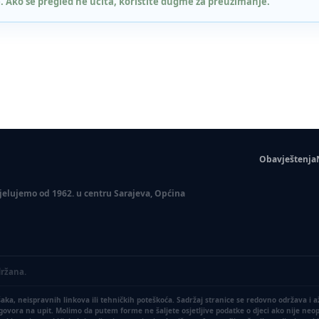
. Ako se pregled ne učita, koristite dugme za preuzimanje.
Obavještenja
 Djelujemo od 1962. u centru Sarajeva, Općina
držana.
a, neispravnih linkova ili tehničkih poteškoća. Sadržaj stranice se redovno održava i 
dgovora na upit. Molimo da putem forme ne šaljete osjetljive podatke o djeci ako nije ne