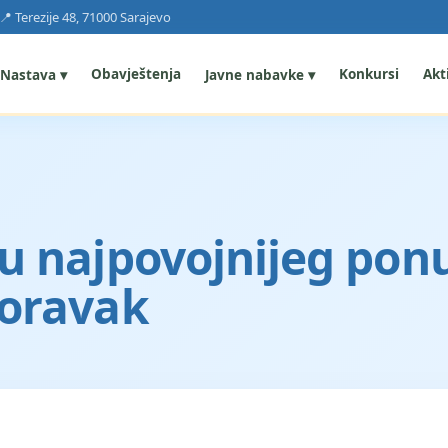
📍 Terezije 48, 71000 Sarajevo
Obavještenja
Konkursi
Akti
Nastava ▾
Javne nabavke ▾
ru najpovojnijeg pon
boravak