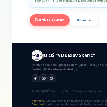
PDF dokument se prikazuje iz postojeće objave
Sva obavještenja
Početna
JU OŠ "Vladislav Skarić"
Osnovna škola na lijevoj obali Miljacke, Terezije 48.
Centar, MZ Skenderija-Podtekija.
© 2026 JU OŠ "Vladislav Skarić" Sarajevo. Sva prava za
Napomena:
Zahvaljujemo na svim prijavama eventualnih grešak
Privatnost:
kontakt forma šalje podatke školi isključivo radi o