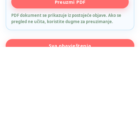
Preuzmi PDF
dugme za preuzimanje.
PDF dokument se prikazuje iz postojeće objave. Ako se
pregled ne učita, koristite dugme za preuzimanje.
Sva obavještenja
Početna
JU OŠ "Vladislav Skarić"
Osnovna škola na lijevoj obali Miljacke, Terezije 48. Djelujemo od
1962. u centru Sarajeva, Općina Centar, MZ Skenderija-Podtekija.