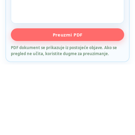
PDF pregled nije podržan u ovom browseru. Koristite
Preuzmi PDF
dugme za preuzimanje.
PDF dokument se prikazuje iz postojeće objave. Ako se
pregled ne učita, koristite dugme za preuzimanje.
Sva obavještenja
Početna