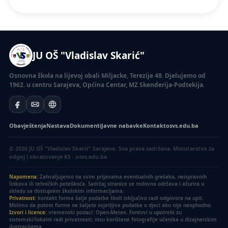
JU OŠ "Vladislav Skarić"
Osnovna škola na lijevoj obali Miljacke, Terezije 48. Djelujemo od
1962. u centru Sarajeva, Općina Centar, MZ Skenderija-Podtekija.
Obavještenja
Nastava
Dokumenti
Javne nabavke
Kontakt
osvs.edu.ba
© 2026 JU OŠ "Vladislav Skarić" Sarajevo. Sva prava zadržana.
Ministarstvo za
odgoj i obrazovanje KS · osvs.edu.ba
Napomena:
Zahvaljujemo na svim prijavama eventualnih grešaka, neispravnih
linkova ili tehničkih poteškoća. Sadržaj stranice se redovno održava i ažurira u
skladu sa dostupnim školskim informacijama.
Privatnost:
kontakt forma šalje podatke školi isključivo radi odgovora na upit.
Molimo da putem forme ne šaljete osjetljive podatke o djeci ako nije neophodno.
Izvori i licence:
vremenski podaci: Open-Meteo. Fontovi u upotrebi su
sistemski/lokalni radi privatnosti; nisu korištene fotografije učenika u dizajnerskim
ilustracijama.