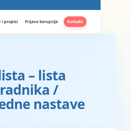
 i propisi
Prijava korupcije
Kontakt
sta – lista
aradnika /
redne nastave