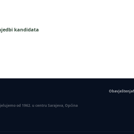
mjedbi kandidata
Obavještenja
 Djelujemo od 1962. u centru Sarajeva, Općina