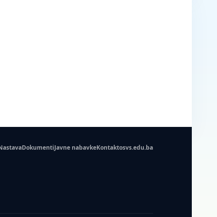
Nastava
Dokumenti
Javne nabavke
Kontakt
osvs.edu.ba