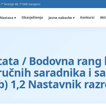
📍 Terezije 48, 71000 Sarajevo
Obavještenja
Konkursi
Akti
Nastava ▾
Javne nabavke ▾
ata / Bodovna rang li
ručnih saradnika i s
) 1,2 Nastavnik raz