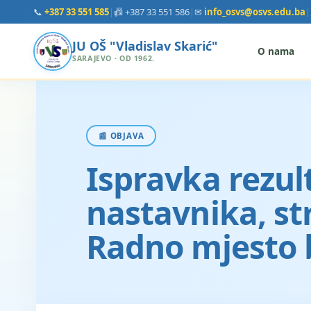
📞
+387 33 551 585
|
📠 +387 33 551 586
|
✉
info_osvs@osvs.edu.ba
|
JU OŠ "Vladislav Skarić"
O nama
SARAJEVO · OD 1962.
📰 OBJAVA
Ispravka rezult
nastavnika, st
Radno mjesto b