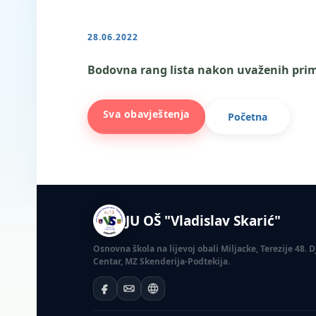
28.06.2022
Bodovna rang lista nakon uvaženih pri
Sva obavještenja
Početna
JU OŠ "Vladislav Skarić"
Osnovna škola na lijevoj obali Miljacke, Terezije 48.
Centar, MZ Skenderija-Podtekija.