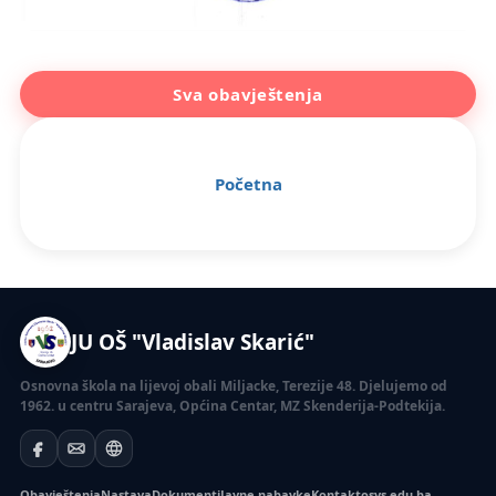
Sva obavještenja
Početna
JU OŠ "Vladislav Skarić"
Osnovna škola na lijevoj obali Miljacke, Terezije 48. Djelujemo od
1962. u centru Sarajeva, Općina Centar, MZ Skenderija-Podtekija.
Obavještenja
Nastava
Dokumenti
Javne nabavke
Kontakt
osvs.edu.ba