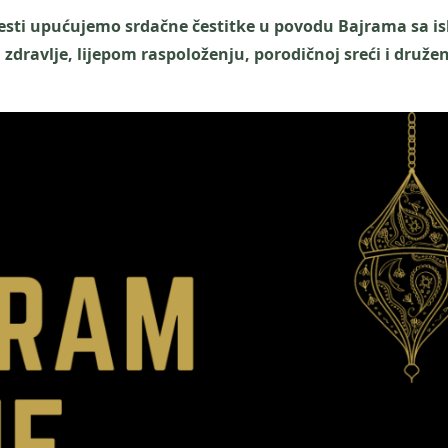
jesti upućujemo srdačne čestitke u povodu Bajrama sa i
ravlje, lijepom raspoloženju, porodičnoj sreći i druže