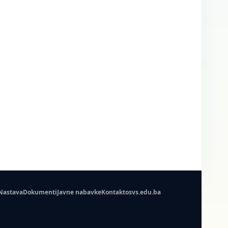
Nastava
Dokumenti
Javne nabavke
Kontakt
osvs.edu.ba