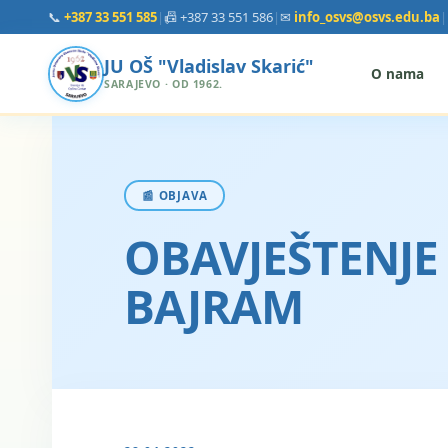
📞
+387 33 551 585
|
📠 +387 33 551 586
|
✉
info_osvs@osvs.edu.ba
|
JU OŠ "Vladislav Skarić"
O nama
SARAJEVO · OD 1962.
📰 OBJAVA
OBAVJEŠTENJE
BAJRAM