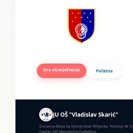
Sva obavještenja
Početna
JU OŠ "Vladislav Skarić"
Osnovna škola na lijevoj obali Miljacke, Terezije 48.
Centar, MZ Skenderija-Podtekija.