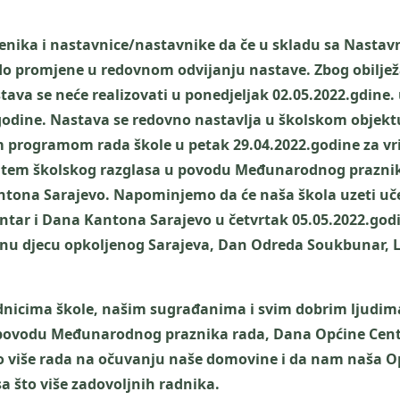
čenika i nastavnice/nastavnike da če u skladu sa Nast
o promjene u redovnom odvijanju nastave. Zbog obilje
va se neće realizovati u ponedjeljak 02.05.2022.gdine.
.godine. Nastava se redovno nastavlja u školskom objekt
im programom rada škole u petak 29.04.2022.godine za v
utem školskog razglasa u povodu Međunarodnog praznik
tona Sarajevo. Napominjemo da će naša škola uzeti uče
ntar i Dana Kantona Sarajevo u četvrtak 05.05.2022.godi
jenu djecu opkoljenog Sarajeva, Dan Odreda Soukbunar, 
adnicima škole, našim sugrađanima i svim dobrim ljudim
povodu Međunarodnog praznika rada, Dana Općine Cent
o više rada na očuvanju naše domovine i da nam naša O
 sa što više zadovoljnih radnika.