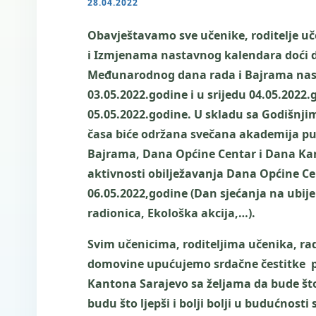
28.04.2022
Obavještavamo sve učenike, roditelje u
i Izmjenama nastavnog kalendara doći d
Međunarodnog dana rada i Bajrama nasta
03.05.2022.godine i u srijedu 04.05.2022
05.05.2022.godine. U skladu sa Godišnj
časa biće održana svečana akademija p
Bajrama, Dana Općine Centar i Dana Kan
aktivnosti obilježavanja Dana Općine Ce
06.05.2022,godine (Dan sjećanja na ubi
radionica, Ekološka akcija,…).
Svim učenicima, roditeljima učenika, r
domovine upućujemo srdačne čestitke 
Kantona Sarajevo sa željama da bude št
budu što ljepši i bolji bolji u budućnosti