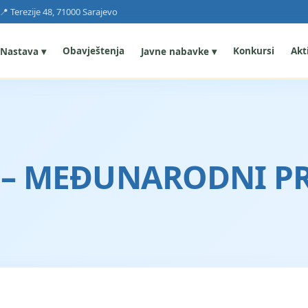
📍 Terezije 48, 71000 Sarajevo
Obavještenja
Konkursi
Akti
Nastava ▾
Javne nabavke ▾
 – MEĐUNARODNI PR