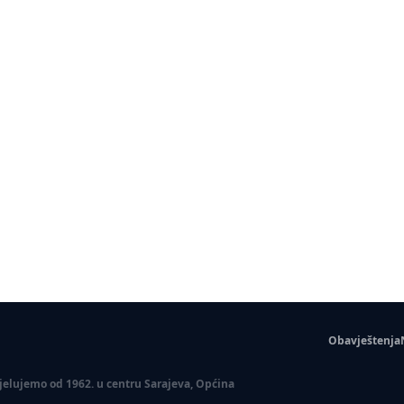
Obavještenja
 Djelujemo od 1962. u centru Sarajeva, Općina