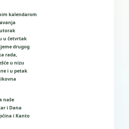
avnim kalendarom
žavanja
 utorak
u u četvrtak
rijeme drugog
a rada,
šće u nizu
ne i u petak
Likovna
a naše
ar i Dana
pćina i Kanto