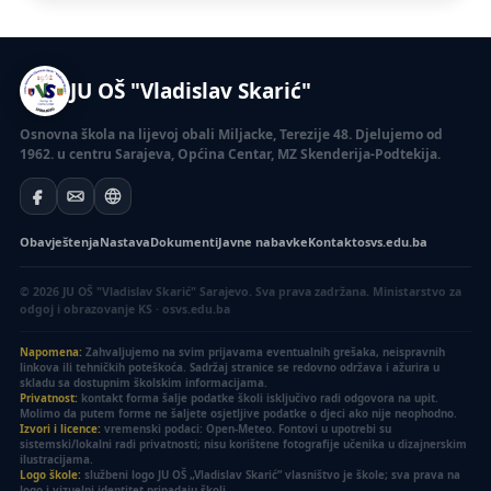
JU OŠ "Vladislav Skarić"
Osnovna škola na lijevoj obali Miljacke, Terezije 48. Djelujemo od
1962. u centru Sarajeva, Općina Centar, MZ Skenderija-Podtekija.
Obavještenja
Nastava
Dokumenti
Javne nabavke
Kontakt
osvs.edu.ba
© 2026 JU OŠ "Vladislav Skarić" Sarajevo. Sva prava zadržana.
Ministarstvo za
odgoj i obrazovanje KS · osvs.edu.ba
Napomena:
Zahvaljujemo na svim prijavama eventualnih grešaka, neispravnih
linkova ili tehničkih poteškoća. Sadržaj stranice se redovno održava i ažurira u
skladu sa dostupnim školskim informacijama.
Privatnost:
kontakt forma šalje podatke školi isključivo radi odgovora na upit.
Molimo da putem forme ne šaljete osjetljive podatke o djeci ako nije neophodno.
Izvori i licence:
vremenski podaci: Open-Meteo. Fontovi u upotrebi su
sistemski/lokalni radi privatnosti; nisu korištene fotografije učenika u dizajnerskim
ilustracijama.
Logo škole:
službeni logo JU OŠ „Vladislav Skarić” vlasništvo je škole; sva prava na
logo i vizuelni identitet pripadaju školi.