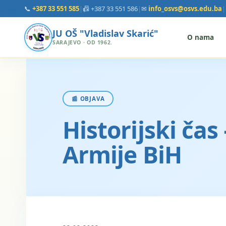
📞
+387 33 551 585
|
📠 +387 33 551 586
|
✉
info_osvs@osvs.edu.ba
|
JU OŠ "Vladislav Skarić"
O nama
SARAJEVO · OD 1962.
📰 OBJAVA
Historijski ča
Armije BiH