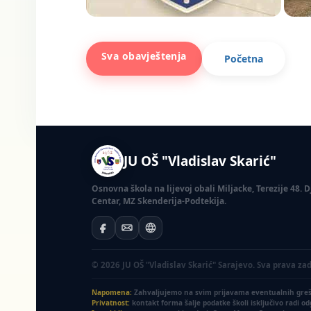
Sva obavještenja
Početna
JU OŠ "Vladislav Skarić"
Osnovna škola na lijevoj obali Miljacke, Terezije 48.
Centar, MZ Skenderija-Podtekija.
© 2026 JU OŠ "Vladislav Skarić" Sarajevo. Sva prava za
Napomena:
Zahvaljujemo na svim prijavama eventualnih grešak
Privatnost:
kontakt forma šalje podatke školi isključivo radi o