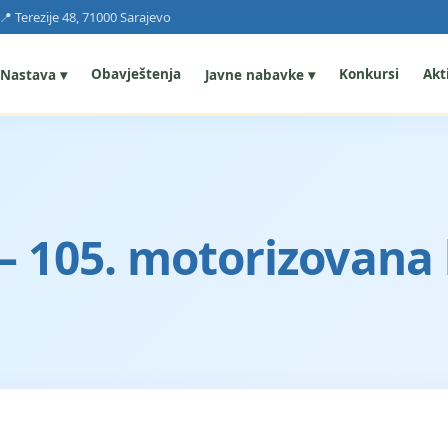
📍 Terezije 48, 71000 Sarajevo
Obavještenja
Konkursi
Akti
Nastava ▾
Javne nabavke ▾
s – 105. motorizovana