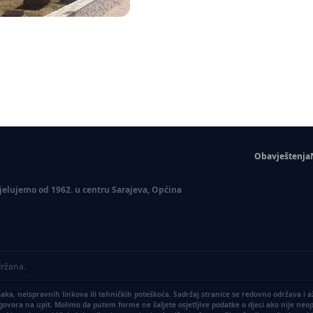
Obavještenja
 Djelujemo od 1962. u centru Sarajeva, Općina
držana.
a, neispravnih linkova ili tehničkih poteškoća. Sadržaj stranice se redovno održava i 
dgovora na upit. Molimo da putem forme ne šaljete osjetljive podatke o djeci ako nije ne