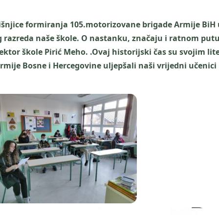
šnjice formiranja 105.motorizovane brigade Armije BiH u
og razreda naše škole. O nastanku, značaju i ratnom put
ktor škole Pirić Meho. .Ovaj historijski čas su svojim li
ije Bosne i Hercegovine uljepšali naši vrijedni učenici