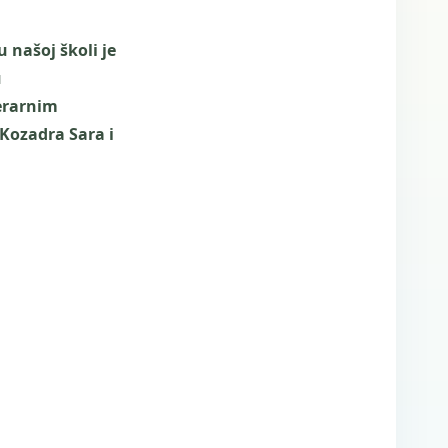
 našoj školi je
u
terarnim
 Kozadra Sara i