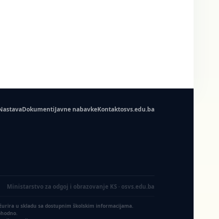
Nastava
Dokumenti
Javne nabavke
Kontakt
osvs.edu.ba
Ministarstvo za odgoj i obrazovanje KS · osvs.edu.ba
ažurira u skladu sa dostupnim školskim informacijama.
ophodno.