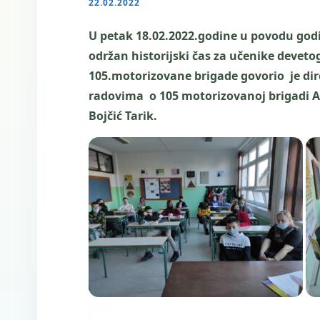
22.02.2022
U petak 18.02.2022.godine u povodu godi
održan historijski čas za učenike devet
105.motorizovane brigade govorio je dire
radovima o 105 motorizovanoj brigadi Arm
Bojčić Tarik.